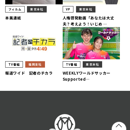
フィルム
東京本社
VP
東京本社
本美濃紙
人権啓発動画「あなたは大丈
夫？考えよう！いじめ …
TV番組
福岡支社
TV番組
東京本社
報道ワイド 記者のチカラ
WEEKLYワールドサッカー
Supported…